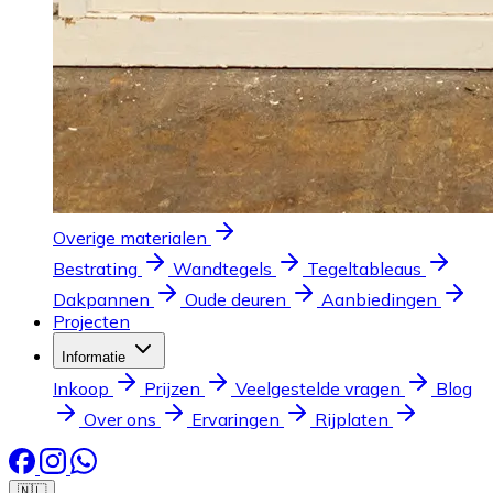
Overige materialen
Bestrating
Wandtegels
Tegeltableaus
Dakpannen
Oude deuren
Aanbiedingen
Projecten
Informatie
Inkoop
Prijzen
Veelgestelde vragen
Blog
Over ons
Ervaringen
Rijplaten
🇳🇱