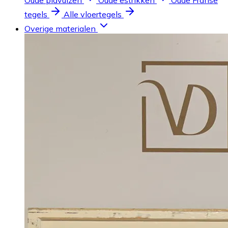
Oude plavuizen
Oude estrikken
Oude Franse
tegels
Alle vloertegels
Overige materialen