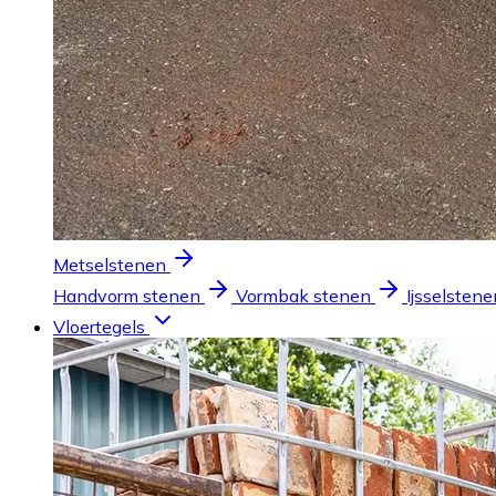
Metselstenen
Handvorm stenen
Vormbak stenen
Ijsselstene
Vloertegels