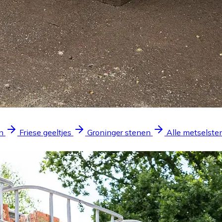
n
Friese geeltjes
Groninger stenen
Alle metselste