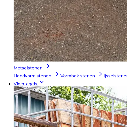
Metselstenen
Handvorm stenen
Vormbak stenen
Ijsselstene
Vloertegels