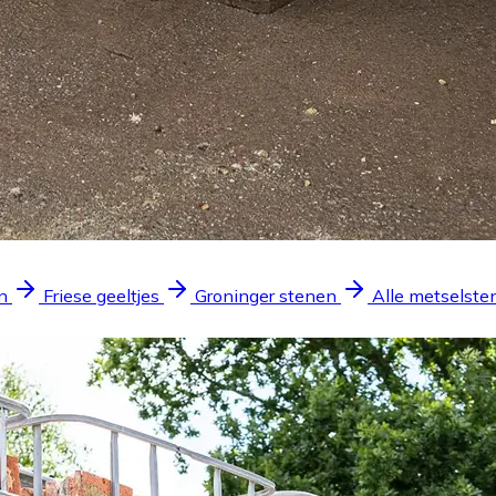
n
Friese geeltjes
Groninger stenen
Alle metselste