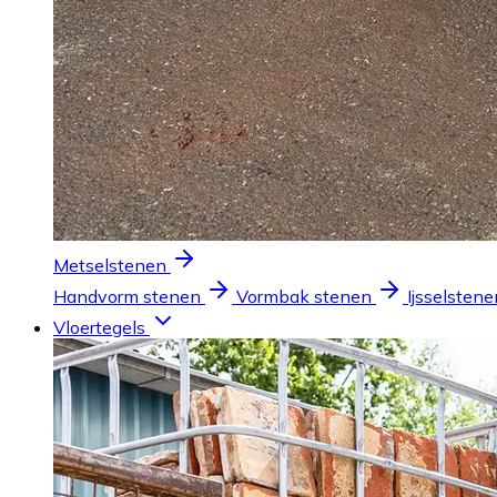
Metselstenen
Handvorm stenen
Vormbak stenen
Ijsselstene
Vloertegels