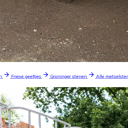
n
Friese geeltjes
Groninger stenen
Alle metselste