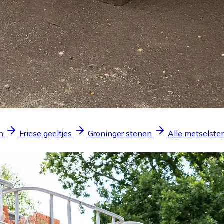
n
Friese geeltjes
Groninger stenen
Alle metselste