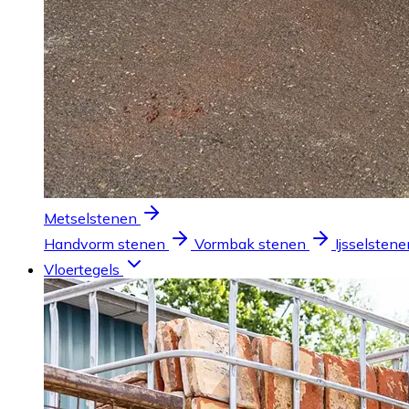
Metselstenen
Handvorm stenen
Vormbak stenen
Ijsselstene
Vloertegels