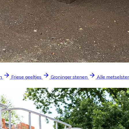
n
Friese geeltjes
Groninger stenen
Alle metselste