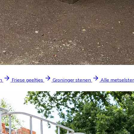
n
Friese geeltjes
Groninger stenen
Alle metselste