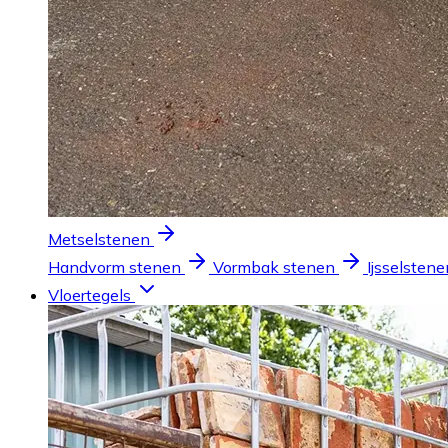
Metselstenen
Handvorm stenen
Vormbak stenen
Ijsselstene
Vloertegels